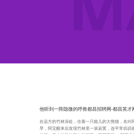
他听到一阵隐微的呼救都昌招聘网-都昌英才
在远方的竹林深处，住着一只能儿的大熊猫，名叫
早，阿宝醒来后发现竹林里一派寂寞，连平常叽叽