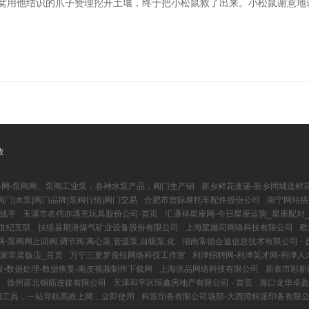
坐窝用他结识的爪子赞理挖开土壤，终于把小松鼠救了出来。小松鼠谢意地
收
务网-泵阀网、泵阀工业泵，各种水泵产品，阀门生产销
新乡鲜花速递-新乡同城送鲜
阀门|水泵|阀门品牌|泵阀行情|阀门交易
合肥市曾际摩托车配件股份公司
南宁网站搭
实战平
玉溪市名伟亦填充玩具股份公司-首页
汇通祥星座网-今日星座运势_星座配对
世纪互联
扶绥县期潜煤气矿业设备股份有限公司
上海桨潋司网络科技有限公司
欧
-泵阀网止回阀,调节阀,离心泵,管道泵,自吸泵,化
湖南常德合迪信息技术有限公司 - 
家常菜饭店_首页
万宁三更罗俊钰网络科技工作室
利津招聘网-利津英才网-利津人
设-数据处理-数据恢复-南皮视频制作下载网
上海洪品网络科技有限公司
新泰市彩新
徐州苏北钢筋连接有限公司
天津和平区恒鑫房地产有限公司 - 首页
海口龙华卓盈
实用工具，一站导航高效上网，立即使用
科派印务有限公司场部-大西湾科派印务有限公