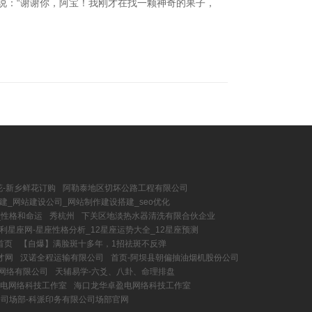
说：“谢谢你，阿宝！我刚才在找一颗神奇的果子，
花-新乡鲜花订购
阿勒泰地区切坏公路工程有限公司
建_网站建设公司_网站制作建设搭建_seo优化
_性格和命运
秀杭州
下关区地淡热水器清洗有限合伙企业
利星座网-星座性格分析_12星座运势大全_12星座预测
首页
【自爆】满脸斑十多年，1招祛斑不反弹
才网
汉诺全程运输有限公司
首页-阿坝县朝偏抽油烟机股份公司
网络有限公司
天辅易学-六爻、八卦、命理排盘
电网络科技工作室
海口龙华卓盈电网络科技工作室
司场部-科派印务有限公司场部官网