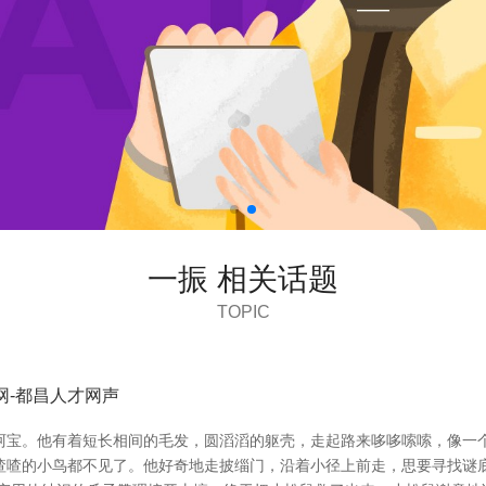
一振 相关话题
TOPIC
网-都昌人才网声
阿宝。他有着短长相间的毛发，圆滔滔的躯壳，走起路来哆哆嗦嗦，像一个
喳喳的小鸟都不见了。他好奇地走披缁门，沿着小径上前走，思要寻找谜