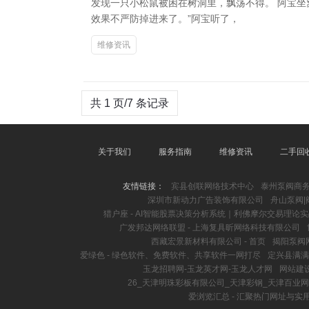
发现一只小松鼠被困在树洞里，飘荡不得。 阿宝
效果不严防掉进来了。”阿宝听了，
维修资讯
共 1 页/7 条记录
关于我们
服务指南
维修资讯
二手回
友情链接：
宾县创联网络技术中心
泰州泵阀商
深圳市新动力广告装饰有限公司
舟山泵阀|
猎户座 - AI智能股票决策分析系统｜利佛摩尔交易理论
广发邦达网络联盟 - 上海复具昕网络科技有限公司
西藏宏景新材料有限公司 - 首页
揭阳泵阀网
爱绿色 - 绿色软件、免费软件、共享软件一网打尽
定兴县满满
玉龙招聘网-玉龙英才网-玉龙人才网
网站建
26_天津明珠彩板有限公司_天津彩钢_天津百业网
爱浏览汇总 - 汇聚热门网址与