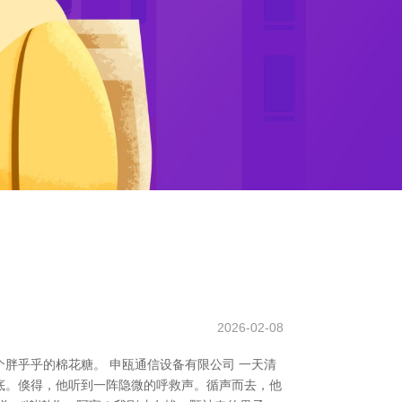
2026-02-08
胖乎乎的棉花糖。 申瓯通信设备有限公司 一天清
底。倏得，他听到一阵隐微的呼救声。循声而去，他